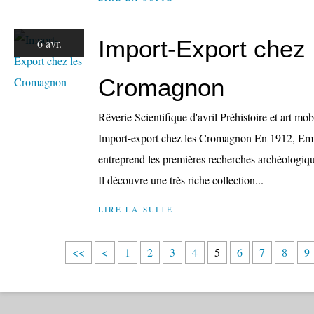
Import-Export chez 
6 avr.
Cromagnon
Rêverie Scientifique d'avril Préhistoire et art m
Import-export chez les Cromagnon En 1912, E
entreprend les premières recherches archéologiques
Il découvre une très riche collection...
LIRE LA SUITE
<<
<
1
2
3
4
5
6
7
8
9