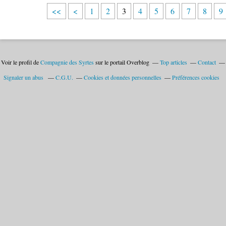
<<
<
1
2
3
4
5
6
7
8
9
Voir le profil de
Compagnie des Syrtes
sur le portail Overblog
Top articles
Contact
Signaler un abus
C.G.U.
Cookies et données personnelles
Préférences cookies