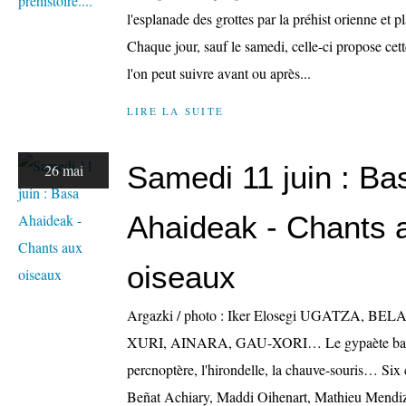
l'esplanade des grottes par la préhist orienne et 
Chaque jour, sauf le samedi, celle-ci propose cett
l'on peut suivre avant ou après...
LIRE LA SUITE
Samedi 11 juin : Ba
26 mai
Ahaideak - Chants 
oiseaux
Argazki / photo : Iker Elosegi UGATZA, 
XURI, AINARA, GAU-XORI… Le gypaète barbu, l
percnoptère, l'hirondelle, la chauve-souris… Six c
Beñat Achiary, Maddi Oihenart, Mathieu Mendiza